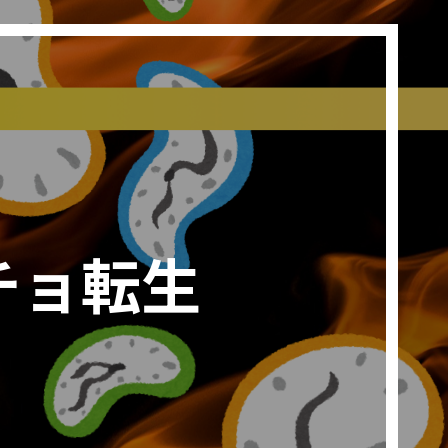
チョ転生
）