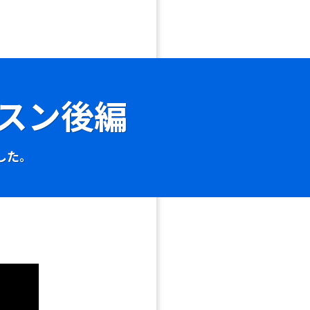
スン後編
した。